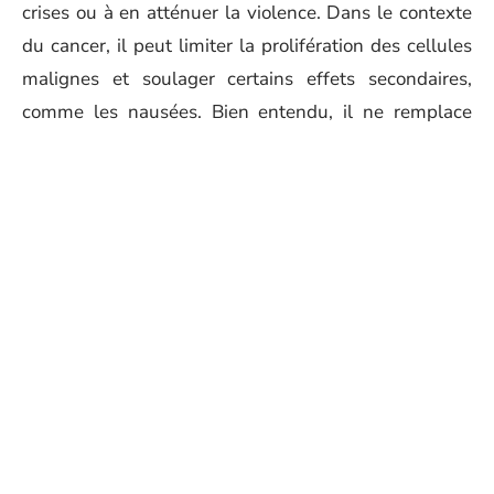
crises ou à en atténuer la violence. Dans le contexte
du cancer, il peut limiter la prolifération des cellules
malignes et soulager certains effets secondaires,
comme les nausées. Bien entendu, il ne remplace
jamais un traitement médical : il s’agit d’un
accompagnement.
Le CBD est également reconnu pour son impact sur le
stress et la qualité du sommeil. Si l’anxiété vous
étreint ou que les nuits blanches s’enchaînent, une
utilisation raisonnée peut ouvrir une parenthèse
relaxante bienvenue.
Côté peau, le CBD trouve sa place dans les
cosmétiques. Il aide à réguler la production de sébum,
ce qui en fait un allié contre l’acné, mais aussi