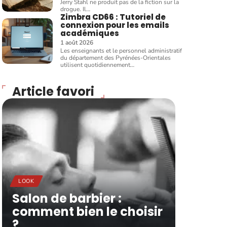
Jerry Stahl ne produit pas de la fiction sur la
drogue. Il
…
Zimbra CD66 : Tutoriel de
connexion pour les emails
académiques
1 août 2026
Les enseignants et le personnel administratif
du département des Pyrénées-Orientales
utilisent quotidiennement
…
Article favori
LOOK
Salon de barbier :
comment bien le choisir
?