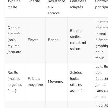
Type de
Opacité
Résistance
Contextes
Contrai
maille
aux
adaptés
principa
accrocs
Le moti
Opaque
doit res
Bureau,
à motifs
le seul
sorties
(pois,
Élevée
Bonne
élémen
casual, mi-
rayures,
graphi
saison
jacquard)
de la
tenue
La taille
Résille
Soirées,
doit
(mailles
Faible à
looks
épouser
Moyenne
larges ou
moyenne
urbains
jambe
fines)
assumés
sans cr
de plis
Fragilit