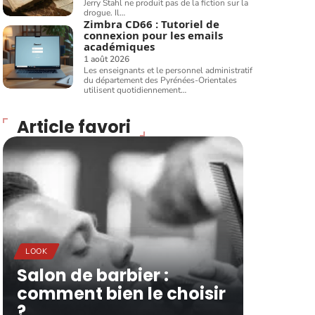
Jerry Stahl ne produit pas de la fiction sur la
drogue. Il
…
Zimbra CD66 : Tutoriel de
connexion pour les emails
académiques
1 août 2026
Les enseignants et le personnel administratif
du département des Pyrénées-Orientales
utilisent quotidiennement
…
Article favori
LOOK
Salon de barbier :
comment bien le choisir
?