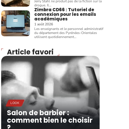
Jerry Stahl ne produit pas de la fiction sur la
drogue. Il
…
Zimbra CD66 : Tutoriel de
connexion pour les emails
académiques
1 août 2026
Les enseignants et le personnel administratif
du département des Pyrénées-Orientales
utilisent quotidiennement
…
Article favori
LOOK
Salon de barbier :
comment bien le choisir
?