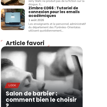
Jerry Stahl ne produit pas de la fiction sur la
drogue. Il
…
Zimbra CD66 : Tutoriel de
connexion pour les emails
académiques
1 août 2026
Les enseignants et le personnel administratif
du département des Pyrénées-Orientales
utilisent quotidiennement
…
Article favori
LOOK
Salon de barbier :
comment bien le choisir
?