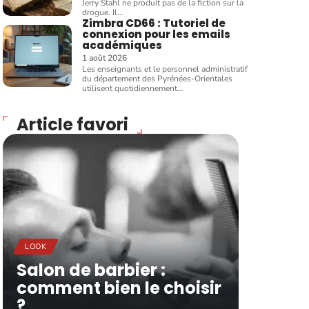
Jerry Stahl ne produit pas de la fiction sur la
drogue. Il
…
Zimbra CD66 : Tutoriel de
connexion pour les emails
académiques
1 août 2026
Les enseignants et le personnel administratif
du département des Pyrénées-Orientales
utilisent quotidiennement
…
Article favori
LOOK
Salon de barbier :
comment bien le choisir
?