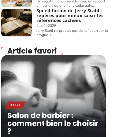
On reçoit un document foncier, un rapport
d'incendie ou une fiche cadastrale
…
Speed fiction de Jerry Stahl :
repères pour mieux saisir les
références cachées
4 août 2026
Jerry Stahl ne produit pas de la fiction sur la
drogue. Il
…
Article favori
LOOK
Salon de barbier :
comment bien le choisir
?