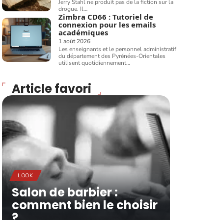
Jerry Stahl ne produit pas de la fiction sur la
drogue. Il
…
Zimbra CD66 : Tutoriel de
connexion pour les emails
académiques
1 août 2026
Les enseignants et le personnel administratif
du département des Pyrénées-Orientales
utilisent quotidiennement
…
Article favori
LOOK
Salon de barbier :
comment bien le choisir
?