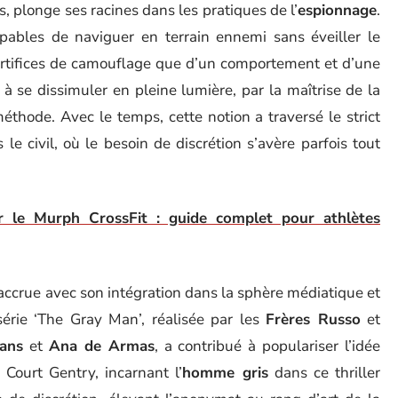
, plonge ses racines dans les pratiques de l’
espionnage
.
capables de naviguer en terrain ennemi sans éveiller le
’artifices de camouflage que d’un comportement et d’une
à se dissimuler en pleine lumière, par la maîtrise de la
éthode. Avec le temps, cette notion a traversé le strict
le civil, où le besoin de discrétion s’avère parfois tout
r le Murph CrossFit : guide complet pour athlètes
accrue avec son intégration dans la sphère médiatique et
érie ‘The Gray Man’, réalisée par les
Frères Russo
et
vans
et
Ana de Armas
, a contribué à populariser l’idée
Court Gentry, incarnant l’
homme gris
dans ce thriller