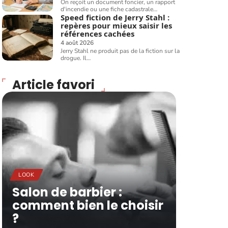
On reçoit un document foncier, un rapport
d'incendie ou une fiche cadastrale
…
Speed fiction de Jerry Stahl :
repères pour mieux saisir les
références cachées
4 août 2026
Jerry Stahl ne produit pas de la fiction sur la
drogue. Il
…
Article favori
LOOK
Salon de barbier :
comment bien le choisir
?