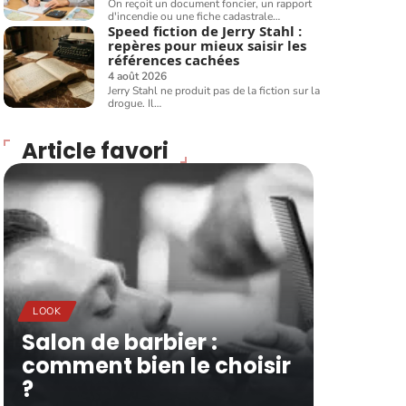
On reçoit un document foncier, un rapport
d'incendie ou une fiche cadastrale
…
Speed fiction de Jerry Stahl :
repères pour mieux saisir les
références cachées
4 août 2026
Jerry Stahl ne produit pas de la fiction sur la
drogue. Il
…
Article favori
LOOK
Salon de barbier :
comment bien le choisir
?